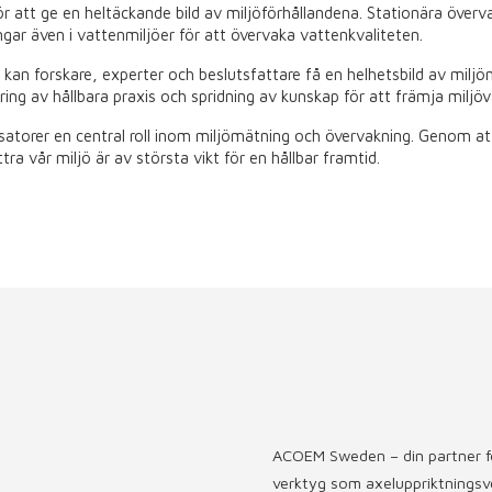
 för att ge en heltäckande bild av miljöförhållandena. Stationära öv
gar även i vattenmiljöer för att övervaka vattenkvaliteten.
 forskare, experter och beslutsfattare få en helhetsbild av miljön 
ing av hållbara praxis och spridning av kunskap för att främja miljöv
torer en central roll inom miljömätning och övervakning. Genom att 
ra vår miljö är av största vikt för en hållbar framtid.
ACOEM Sweden – din partner för
verktyg som axeluppriktningsve