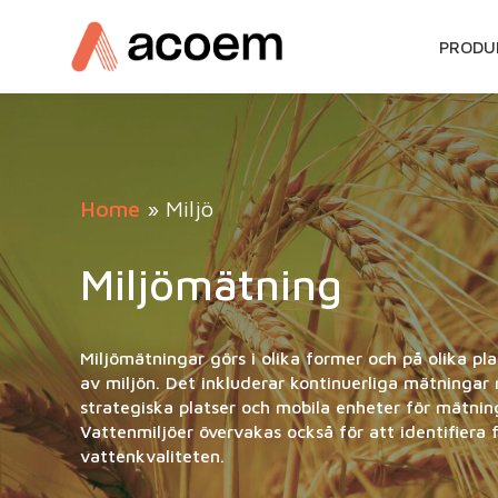
GÅ
PRODU
VIDAR
TILL
INNEH
Home
»
Miljö
Miljömätning
Miljömätningar görs i olika former och på olika pla
av miljön. Det inkluderar kontinuerliga mätninga
strategiska platser och mobila enheter för mätning
Vattenmiljöer övervakas också för att identifiera 
vattenkvaliteten.