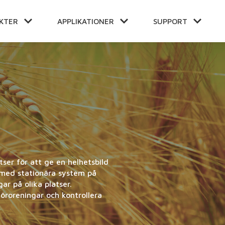
KTER
APPLIKATIONER
SUPPORT
E
ÅLL
tser för att ge en helhetsbild
r med stationära system på
ar på olika platser.
föroreningar och kontrollera