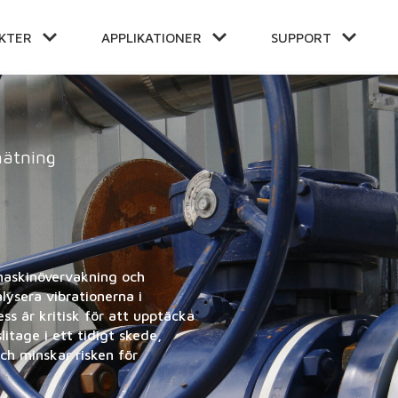
KTER
APPLIKATIONER
SUPPORT
E
ÅLL
mätning
maskinövervakning och
lysera vibrationerna i
s är kritisk för att upptäcka
litage i ett tidigt skede,
och minskar risken för