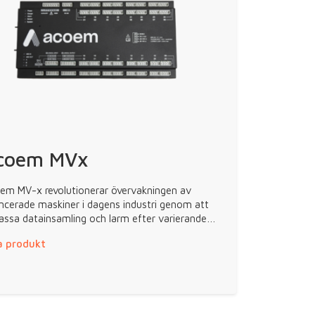
coem MVx
em MV-x revolutionerar övervakningen av
ncerade maskiner i dagens industri genom att
assa datainsamling och larm efter varierande…
a produkt