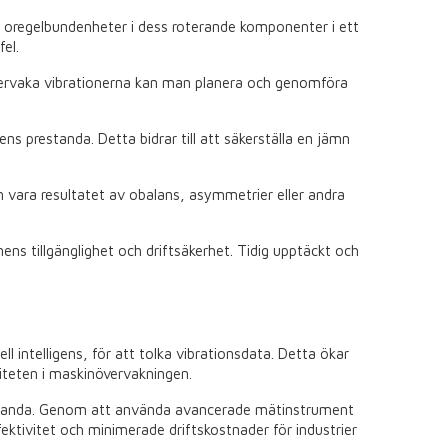
r oregelbundenheter i dess roterande komponenter i ett
fel.
vervaka vibrationerna kan man planera och genomföra
 prestanda. Detta bidrar till att säkerställa en jämn
kan vara resultatet av obalans, asymmetrier eller andra
s tillgänglighet och driftsäkerhet. Tidig upptäckt och
 intelligens, för att tolka vibrationsdata. Detta ökar
viteten i maskinövervakningen.
a prestanda. Genom att använda avancerade mätinstrument
fektivitet och minimerade driftskostnader för industrier