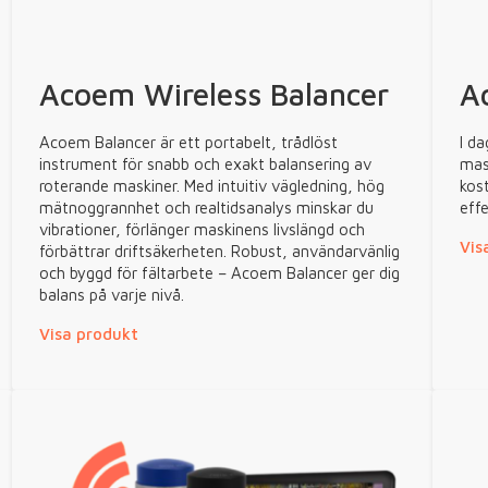
Acoem Wireless Balancer
A
Acoem Balancer är ett portabelt, trådlöst
I da
instrument för snabb och exakt balansering av
mask
roterande maskiner. Med intuitiv vägledning, hög
kos
mätnoggrannhet och realtidsanalys minskar du
eff
vibrationer, förlänger maskinens livslängd och
Vis
förbättrar driftsäkerheten. Robust, användarvänlig
och byggd för fältarbete – Acoem Balancer ger dig
balans på varje nivå.
Visa produkt