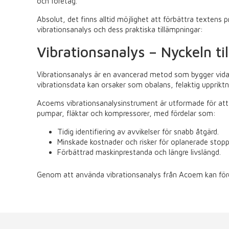
och företag.
Absolut, det finns alltid möjlighet att förbättra textens 
vibrationsanalys och dess praktiska tillämpningar:
Vibrationsanalys – Nyckeln ti
Vibrationsanalys är en avancerad metod som bygger vidare
vibrationsdata kan orsaker som obalans, felaktig uppriktnin
Acoems vibrationsanalysinstrument är utformade för att mö
pumpar, fläktar och kompressorer, med fördelar som:
Tidig identifiering av avvikelser för snabb åtgärd.
Minskade kostnader och risker för oplanerade stopp
Förbättrad maskinprestanda och längre livslängd.
Genom att använda vibrationsanalys från Acoem kan företa