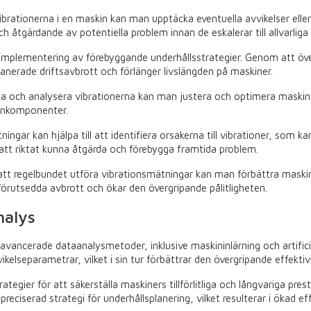
rationerna i en maskin kan man upptäcka eventuella avvikelser elle
h åtgärdande av potentiella problem innan de eskalerar till allvarliga 
 implementering av förebyggande underhållsstrategier. Genom att ö
planerade driftsavbrott och förlänger livslängden på maskiner.
 och analysera vibrationerna kan man justera och optimera maskinens
kinkomponenter.
ingar kan hjälpa till att identifiera orsakerna till vibrationer, som 
tt riktat kunna åtgärda och förebygga framtida problem.
t regelbundet utföra vibrationsmätningar kan man förbättra maskinen
förutsedda avbrott och ökar den övergripande pålitligheten.
nalys
ancerade dataanalysmetoder, inklusive maskininlärning och artificiell
kelseparametrar, vilket i sin tur förbättrar den övergripande effekti
trategier för att säkerställa maskiners tillförlitliga och långvarig
reciserad strategi för underhållsplanering, vilket resulterar i ökad ef