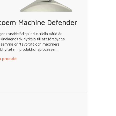
coem Machine Defender
gens snabbrörliga industriella värld är
indiagnostik nyckeln till att förebygga
tsamma driftavbrott och maximera
ektiviteten i produktionsprocesser….
a produkt