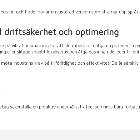
precision och flöde. Här är en justerad version som stramar upp språk
ll driftsäkerhet och optimering
 på vibrationsmätning för att identifiera och åtgärda potentiella p
g eller slitage snabbt lokaliseras och åtgärdas innan de leder till dri
ta industrins krav på tillförlitlighet och effektivitet. De är särski
.
g säkerställa en proaktiv underhållsstrategi som inte bara förbättr