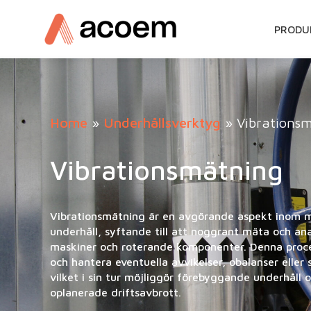
GÅ
PRODU
VIDAR
TILL
INNEH
Home
»
Underhållsverktyg
»
Vibrations
Vibrationsmätning
Vibrationsmätning är en avgörande aspekt inom 
underhåll, syftande till att noggrant mäta och ana
maskiner och roterande komponenter. Denna proces
och hantera eventuella avvikelser, obalanser eller s
vilket i sin tur möjliggör förebyggande underhåll 
oplanerade driftsavbrott.