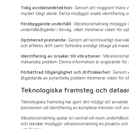
Tidig avvikelsedetektion:
Genom att noggrant mäta vib
mycket tidigt skede. Detta möjliggör snabb identifiering oc
Förebyggande underhåll:
Vibrationsmätning möjliggör
underhållsåtgärder i förväg, vilket minimerar risken för o
Optimerad prestanda:
Genom att kontinuerligt övervaka
och effektiv drift samt förhindra onödigt slitage på mas
Identifiering av orsaker till vibrationer:
Vibrationsmätn
mekaniska problem. Denna information är avgörande för a
Förbättrad tillgänglighet och driftsäkerhet:
Genom at
åtgärdande av potentiella problem minimerar risken för o
Teknologiska framsteg och dataa
Teknologiska framsteg har gjort det möjligt att använda av
precisionen vid identifiering av komplexa mönster och avvi
Vibrationsmätning spelar en central roll inom underhållss
och tekniker möjliggör vibrationsmätning en proaktiv och p