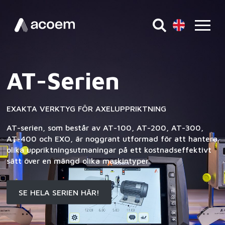
ACOEM AT-400 ÄR IDEALISK FÖR AVANCERAD
AXELUPPRIKTNING I SVÅRA APPLIKATIONER
AT-Serien
Acoem AT-400
EXAKTA VERKTYG FÖR AXELUPPRIKTNING
Acoem AT-400, känt för sin oöverträffade flexibilitet
AT-serien, som består av AT-100, AT-200, AT-300,
och noggrannhet, använder Dual Sweep-metoden för
AT-400 och EXO, är noggrant utformad för att hantera
att hantera komplexa axeluppriktningsscenarier. Denna
olika uppriktningsutmaningar på ett kostnadseffektivt
innovativa metod automatiserar mätinspelningen under
sätt över en mängd olika maskintyper.
mätning och fångar många datapunkter för en exakt
uppriktningsbedömning på kopplade maskiner.
SE HELA SERIEN HÄR!
LÄS MER