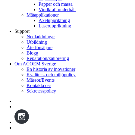
Papper och massa
Vindkraft underhåll
Mätapplikationer
Axeluppriktning
Laseruppriktning
Support
Nedladdningar
Utbildning
Återförsäljare
Blogg
Reparation/kalibrering
Om ACOEM Sverige
En historia av inovationer
Kvalitets- och miljöpolicy
Mässor/Events
Kontakta oss
Sekretesspolicy