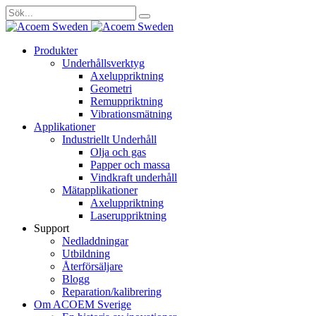
Sök
efter:
Gå
Produkter
vidare
Underhållsverktyg
till
Axeluppriktning
innehåll
Geometri
Remuppriktning
Vibrationsmätning
Applikationer
Industriellt Underhåll
Olja och gas
Papper och massa
Vindkraft underhåll
Mätapplikationer
Axeluppriktning
Laseruppriktning
Support
Nedladdningar
Utbildning
Återförsäljare
Blogg
Reparation/kalibrering
Om ACOEM Sverige