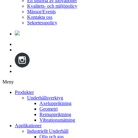
En historia av inovationer
Kvalitets- och miljöpolicy
Mässor/Events
Kontakta oss
Sekretesspolicy
Meny
Gå
Produkter
vidare
Underhållsverktyg
till
Axeluppriktning
innehåll
Geometri
Remuppriktning
Vibrationsmätning
Applikationer
Industriellt Underhåll
Olja och gas