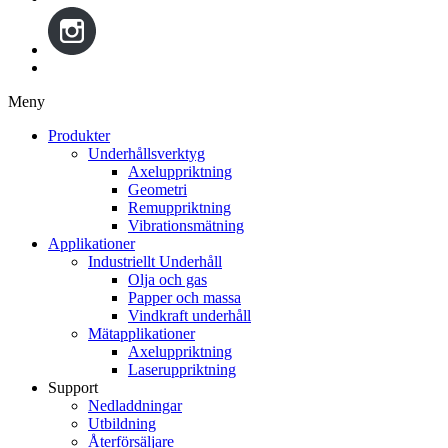
Meny
Gå
Produkter
vidare
Underhållsverktyg
till
Axeluppriktning
innehåll
Geometri
Remuppriktning
Vibrationsmätning
Applikationer
Industriellt Underhåll
Olja och gas
Papper och massa
Vindkraft underhåll
Mätapplikationer
Axeluppriktning
Laseruppriktning
Support
Nedladdningar
Utbildning
Återförsäljare