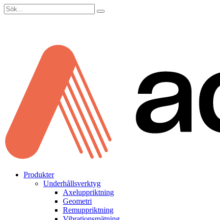
Sök
efter:
Gå
Produkter
vidare
Underhållsverktyg
till
Axeluppriktning
innehåll
Geometri
Remuppriktning
Vibrationsmätning