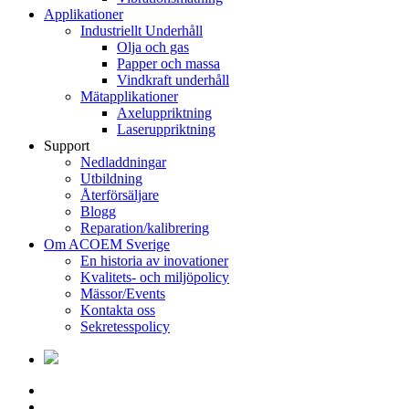
Applikationer
Industriellt Underhåll
Olja och gas
Papper och massa
Vindkraft underhåll
Mätapplikationer
Axeluppriktning
Laseruppriktning
Support
Nedladdningar
Utbildning
Återförsäljare
Blogg
Reparation/kalibrering
Om ACOEM Sverige
En historia av inovationer
Kvalitets- och miljöpolicy
Mässor/Events
Kontakta oss
Sekretesspolicy