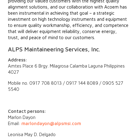
providing our valued customers with the highest quality
alignment solutions, and our collaboration with Acoem has
been instrumental in achieving that goal –
a strategic
investment on high technology instruments and equipment
to ensure quality workmanship, efficiency, and competence
that will deliver equipment reliability, conserve energy,
trust, and peace of mind to our customers.
ALPS Maintaineering Services, Inc.
Address:
Amtes Place 6 Brgy. Milagrosa Calamba Laguna Philippines
4027
Mobile no. 0917 708 8013 / 0917 144 8089 / 0905 527
5540
Contact persons:
Marlon Dayon
Email:
marlondayon@alpsmsi.com
Leonisa May D. Delgado