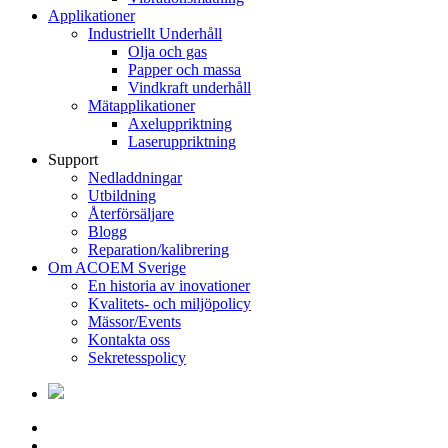
Applikationer
Industriellt Underhåll
Olja och gas
Papper och massa
Vindkraft underhåll
Mätapplikationer
Axeluppriktning
Laseruppriktning
Support
Nedladdningar
Utbildning
Återförsäljare
Blogg
Reparation/kalibrering
Om ACOEM Sverige
En historia av inovationer
Kvalitets- och miljöpolicy
Mässor/Events
Kontakta oss
Sekretesspolicy