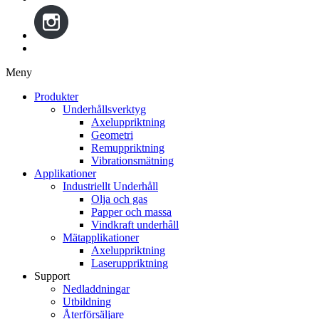
Meny
Gå
Produkter
vidare
Underhållsverktyg
till
Axeluppriktning
innehåll
Geometri
Remuppriktning
Vibrationsmätning
Applikationer
Industriellt Underhåll
Olja och gas
Papper och massa
Vindkraft underhåll
Mätapplikationer
Axeluppriktning
Laseruppriktning
Support
Nedladdningar
Utbildning
Återförsäljare