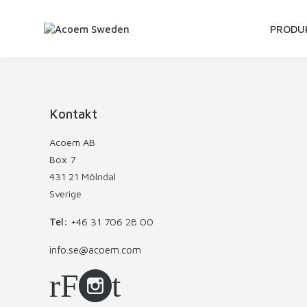
GÅ
PRODU
VIDARE
TILL
INNEHÅ
Kontakt
Acoem AB
Box 7
431 21 Mölndal
Sverige
Tel:
+46 31 706 28 00
info.se@acoem.com