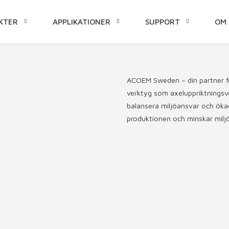
KTER
APPLIKATIONER
SUPPORT
OM 
LL
ACOEM Sweden – din partner för
verktyg som axeluppriktningsve
balansera miljöansvar och ökad
produktionen och minskar miljö