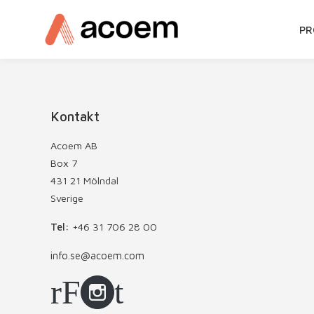
GÅ
PR
VI
TI
IN
Kontakt
Acoem AB
Box 7
431 21 Mölndal
Sverige
Tel:
+46 31 706 28 00
info.se@acoem.com