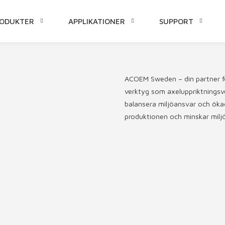
ODUKTER
APPLIKATIONER
SUPPORT
DARE
LL
NEHÅLL
ACOEM Sweden – din partner för
verktyg som axeluppriktningsve
balansera miljöansvar och ökad
produktionen och minskar miljö