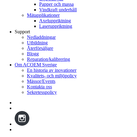
Papper och massa
Vindkraft underhåll
Mätapplikationer
Axeluppriktning
Laseruppriktning
Support
Nedladdningar
Utbildning
Återförsäljare
Blogg
Reparation/kalibrering
Om ACOEM Sverige
En historia av inovationer
Kvalitets- och miljöpolicy
Mässor/Events
Kontakta oss
Sekretesspolicy