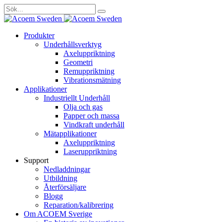
Sök
efter:
Gå
Produkter
vidare
Underhållsverktyg
till
Axeluppriktning
innehåll
Geometri
Remuppriktning
Vibrationsmätning
Applikationer
Industriellt Underhåll
Olja och gas
Papper och massa
Vindkraft underhåll
Mätapplikationer
Axeluppriktning
Laseruppriktning
Support
Nedladdningar
Utbildning
Återförsäljare
Blogg
Reparation/kalibrering
Om ACOEM Sverige