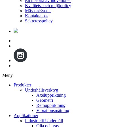
En historia av inovationer
Kvalitets- och miljöpolicy
Mässor/Events
Kontakta oss
Sekretesspolicy
Meny
Gå
Produkter
vidare
Underhållsverktyg
till
Axeluppriktning
innehåll
Geometri
Remuppriktning
Vibrationsmätning
Applikationer
Industriellt Underhåll
Olja och gas