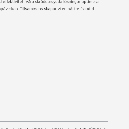
 effektivitet. Våra skräddarsydda lösningar optimerar
påverkan. Tillsammans skapar vi en bättre framtid.
HEM
SEKRETESSPOLICY
KVALITETS- OCH MILJÖPOLICY