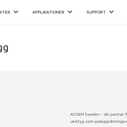
KTER
APPLIKATIONER
SUPPORT
E
ÅLL
gg
ACOEM Sweden – din partner för
verktyg som axeluppriktningsve