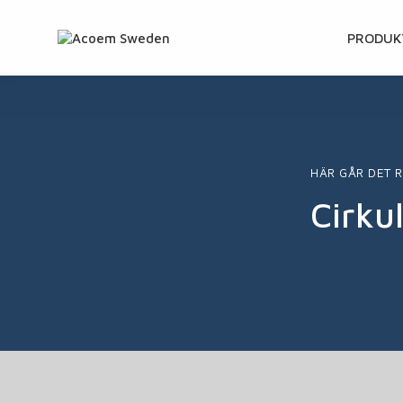
GÅ
PRODUK
VIDARE
TILL
INNEHÅ
HÄR GÅR DET 
Cirku