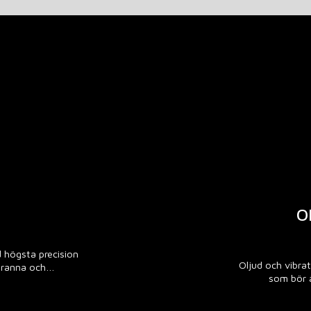
O
ed högsta precision
Oljud och vibra
ggranna och…
som bör 