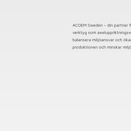
ACOEM Sweden – din partner för
verktyg som axeluppriktningsve
balansera miljöansvar och ökad
produktionen och minskar miljö