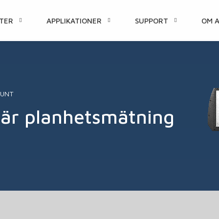
TER
APPLIKATIONER
SUPPORT
OM 
LL
RUNT
lär planhetsmätning